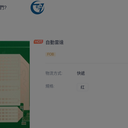
們?
自動雷達
FOB
物流方式
:
快遞
規格
:
红
红